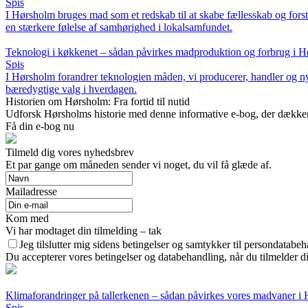
Spis
I Hørsholm bruges mad som et redskab til at skabe fællesskab og for
en stærkere følelse af samhørighed i lokalsamfundet.
Teknologi i køkkenet – sådan påvirkes madproduktion og forbrug i 
Spis
I Hørsholm forandrer teknologien måden, vi producerer, handler og ny
bæredygtige valg i hverdagen.
Historien om Hørsholm: Fra fortid til nutid
Udforsk Hørsholms historie med denne informative e-bog, der dækker by
Få din e-bog nu
Tilmeld dig vores nyhedsbrev
Et par gange om måneden sender vi noget, du vil få glæde af.
Mailadresse
Kom med
Vi har modtaget din tilmelding – tak
Jeg tilslutter mig sidens betingelser og samtykker til persondatabeh
Du accepterer vores betingelser og databehandling, når du tilmelder d
Klimaforandringer på tallerkenen – sådan påvirkes vores madvaner i
Spis