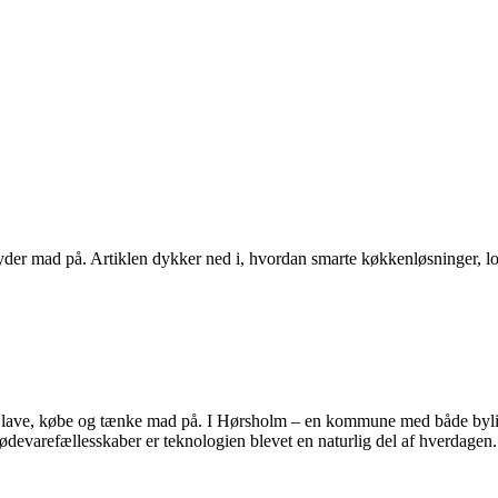
der mad på. Artiklen dykker ned i, hvordan smarte køkkenløsninger, lo
at lave, købe og tænke mad på. I Hørsholm – en kommune med både byliv
e fødevarefællesskaber er teknologien blevet en naturlig del af hverda