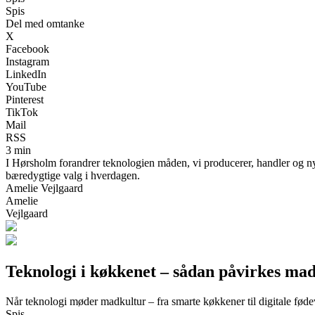
Spis
Del med omtanke
X
Facebook
Instagram
LinkedIn
YouTube
Pinterest
TikTok
Mail
RSS
3 min
I Hørsholm forandrer teknologien måden, vi producerer, handler og ny
bæredygtige valg i hverdagen.
Amelie Vejlgaard
Amelie
Vejlgaard
Teknologi i køkkenet – sådan påvirkes ma
Når teknologi møder madkultur – fra smarte køkkener til digitale fød
Spis