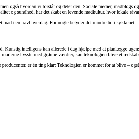
n også hvordan vi forstår og deler den. Sociale medier, madblogs og on
alitet og sundhed, har det skabt en levende madkultur, hvor lokale råv
ieret mad i en travl hverdag. For nogle betyder det mindre tid i køkkenet
 Kunstig intelligens kan allerede i dag hjælpe med at planlægge ugens
 moderne livsstil med grønne værdier, kan teknologien blive et redska
e producenter, er én ting klar: Teknologien er kommet for at blive – ogs