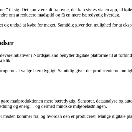
til sig. Det kan være alt fra ovne, der kan styres via en app, til køles
andre om at reducere madspild og få en mere bæredygtig hverdag.
tet og undgå at købe for meget. Samtidig giver den mulighed for at eks
adser
evareinitiativer i Nordsjælland benytter digitale platforme til at forbin
å klik.
brugerne at vælge bæredygtigt. Samtidig giver det producenterne mulighe
d at gøre madproduktionen mere bæredygtig. Sensorer, dataanalyse og au
 gødning og energi – og dermed mindske miljøbelastningen.
vor maden kommer fra, og hvordan den er produceret. Mange digitale plat