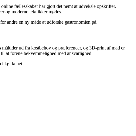
line fællesskaber har gjort det nemt at udveksle opskrifter,
arer og moderne teknikker mødes.
 – for andre en ny måde at udforske gastronomien på.
 måltider ud fra kostbehov og præferencer, og 3D-print af mad er
b til at forene bekvemmelighed med ansvarlighed.
å i køkkenet.