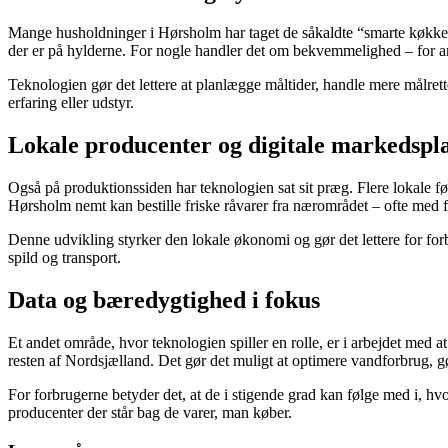
Mange husholdninger i Hørsholm har taget de såkaldte “smarte køkkener” 
der er på hylderne. For nogle handler det om bekvemmelighed – for 
Teknologien gør det lettere at planlægge måltider, handle mere målret
erfaring eller udstyr.
Lokale producenter og digitale markedspl
Også på produktionssiden har teknologien sat sit præg. Flere lokale fød
Hørsholm nemt kan bestille friske råvarer fra nærområdet – ofte med f
Denne udvikling styrker den lokale økonomi og gør det lettere for for
spild og transport.
Data og bæredygtighed i fokus
Et andet område, hvor teknologien spiller en rolle, er i arbejdet me
resten af Nordsjælland. Det gør det muligt at optimere vandforbrug,
For forbrugerne betyder det, at de i stigende grad kan følge med i, h
producenter der står bag de varer, man køber.