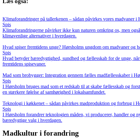
Læs også:
Klimaforandringer på tallerkenen – sådan påvirkes vores madvaner i
Spis
Klimaforandringerne påvirker ikke kun naturen omkring os, men også de
klimavenlige alternativer i hverdagen.
Hvad spiser fremtidens unge? Hørsholms ungdom om madvaner og b
Spis
Hvad betyder bæredygtighed, sundhed og fællesskab for de unge, når
fremtidens spisevaner.
Mad som brobygger: Integration gennem fælles madfællesskaber i H
Spis
I Hørsholm bruges mad som et redskab til at skabe fællesskab og for
en stærkere følelse af samhørighed i lokalsamfundet.
Teknologi i køkkenet – sådan påvirkes madproduktion og forbrug i 
Spis
I Hørsholm forandrer teknologien måden, vi producerer, handler og ny
bæredygtige valg i hverdagen.
Madkultur i forandring