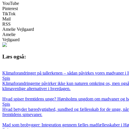
YouTube
Pinterest
TikTok
Mail
RSS
Amelie Vejlgaard
Amelie
Vejlgaard
Læs også:
Klimaforandringer på tallerkenen – sådan påvirkes vores madvaner i
Spis
Klimaforandringerne påvirker ikke kun naturen omkring os, men også de
klimavenlige alternativer i hverdagen.
Hvad spiser fremtidens unge? Hørsholms ungdom om madvaner og b
Spis
Hvad betyder bæredygtighed, sundhed og fællesskab for de unge, når
fremtidens spisevaner.
Mad som brobygger: Integration gennem fælles madfællesskaber i H