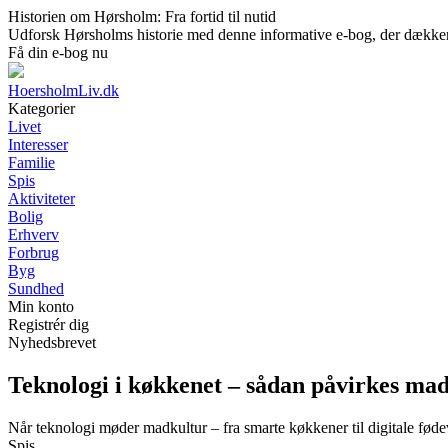
Historien om Hørsholm: Fra fortid til nutid
Udforsk Hørsholms historie med denne informative e-bog, der dækker by
Få din e-bog nu
HoersholmLiv.dk
Kategorier
Livet
Interesser
Familie
Spis
Aktiviteter
Bolig
Erhverv
Forbrug
Byg
Sundhed
Min konto
Registrér dig
Nyhedsbrevet
Teknologi i køkkenet – sådan påvirkes ma
Når teknologi møder madkultur – fra smarte køkkener til digitale fød
Spis