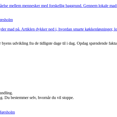
ståelse mellem mennesker med forskellig baggrund. Gennem lokale madfæ
Hørsholm
der mad på. Artiklen dykker ned i, hvordan smarte køkkenløsninger, lo
ens udvikling fra de tidligste dage til i dag. Opdag spændende fakta, 
andling.
ig. Du bestemmer selv, hvornår du vil stoppe.
 Hørsholm