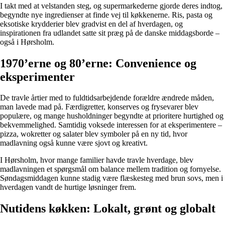
I takt med at velstanden steg, og supermarkederne gjorde deres indtog,
begyndte nye ingredienser at finde vej til køkkenerne. Ris, pasta og
eksotiske krydderier blev gradvist en del af hverdagen, og
inspirationen fra udlandet satte sit præg på de danske middagsborde –
også i Hørsholm.
1970’erne og 80’erne: Convenience og
eksperimenter
De travle årtier med to fuldtidsarbejdende forældre ændrede måden,
man lavede mad på. Færdigretter, konserves og frysevarer blev
populære, og mange husholdninger begyndte at prioritere hurtighed og
bekvemmelighed. Samtidig voksede interessen for at eksperimentere –
pizza, wokretter og salater blev symboler på en ny tid, hvor
madlavning også kunne være sjovt og kreativt.
I Hørsholm, hvor mange familier havde travle hverdage, blev
madlavningen et spørgsmål om balance mellem tradition og fornyelse.
Søndagsmiddagen kunne stadig være flæskesteg med brun sovs, men i
hverdagen vandt de hurtige løsninger frem.
Nutidens køkken: Lokalt, grønt og globalt