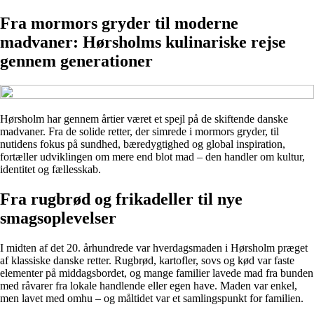
Fra mormors gryder til moderne
madvaner: Hørsholms kulinariske rejse
gennem generationer
Hørsholm har gennem årtier været et spejl på de skiftende danske
madvaner. Fra de solide retter, der simrede i mormors gryder, til
nutidens fokus på sundhed, bæredygtighed og global inspiration,
fortæller udviklingen om mere end blot mad – den handler om kultur,
identitet og fællesskab.
Fra rugbrød og frikadeller til nye
smagsoplevelser
I midten af det 20. århundrede var hverdagsmaden i Hørsholm præget
af klassiske danske retter. Rugbrød, kartofler, sovs og kød var faste
elementer på middagsbordet, og mange familier lavede mad fra bunden
med råvarer fra lokale handlende eller egen have. Maden var enkel,
men lavet med omhu – og måltidet var et samlingspunkt for familien.