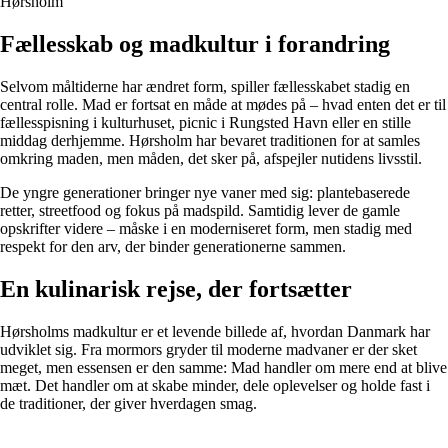
Hørsholm
Fællesskab og madkultur i forandring
Selvom måltiderne har ændret form, spiller fællesskabet stadig en
central rolle. Mad er fortsat en måde at mødes på – hvad enten det er til
fællesspisning i kulturhuset, picnic i Rungsted Havn eller en stille
middag derhjemme. Hørsholm har bevaret traditionen for at samles
omkring maden, men måden, det sker på, afspejler nutidens livsstil.
De yngre generationer bringer nye vaner med sig: plantebaserede
retter, streetfood og fokus på madspild. Samtidig lever de gamle
opskrifter videre – måske i en moderniseret form, men stadig med
respekt for den arv, der binder generationerne sammen.
En kulinarisk rejse, der fortsætter
Hørsholms madkultur er et levende billede af, hvordan Danmark har
udviklet sig. Fra mormors gryder til moderne madvaner er der sket
meget, men essensen er den samme: Mad handler om mere end at blive
mæt. Det handler om at skabe minder, dele oplevelser og holde fast i
de traditioner, der giver hverdagen smag.