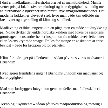
I dag er madkulturen i Hørsholm præget af mangfoldighed. Mange
sætter pris på lokale råvarer, økologi og bæredygtighed, samtidig med
at internationale køkkener inspirerer til nye smagskombinationer. Det
moderne køkken er blevet et sted, hvor man både kan udfolde sin
kreativitet og tage stilling til klima og sundhed.
Madlavning er ikke længere kun en pligt, men en måde at udtrykke sig
på. Nogle dyrker det enkle nordiske køkken med fokus på sæsonens
grøntsager, mens andre henter inspiration fra middelhavets lette retter
eller Asiens krydrede smage. Fælles for mange er ønsket om at spise
bevidst – både for kroppen og for planeten.
Klimaforandringer på tallerkenen – sådan påvirkes vores madvaner i
Hørsholm
Hvad spiser fremtidens unge? Hørsholms ungdom om madvaner og
bæredygtighed
Mad som brobygger: Integration gennem fælles madfællesskaber i
Hørsholm
Teknologi i køkkenet – sådan påvirkes madproduktion og forbrug i